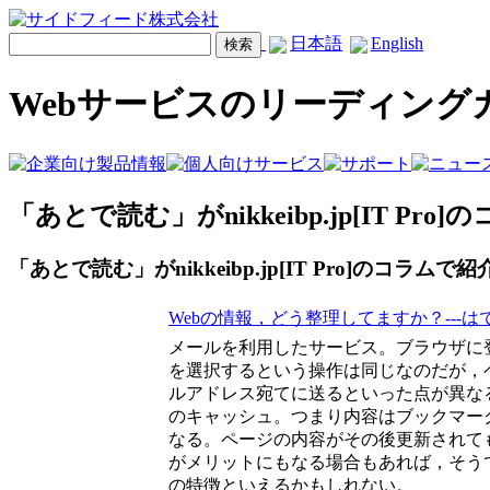
日本語
English
Webサービスのリーディング
「あとで読む」がnikkeibp.jp[IT P
「あとで読む」がnikkeibp.jp[IT Pro]のコラム
Webの情報，どう整理してますか？---は
メールを利用したサービス。ブラウザに
を選択するという操作は同じなのだが，
ルアドレス宛てに送るといった点が異な
のキャッシュ。つまり内容はブックマー
なる。ページの内容がその後更新されて
がメリットにもなる場合もあれば，そう
の特徴といえるかもしれない。