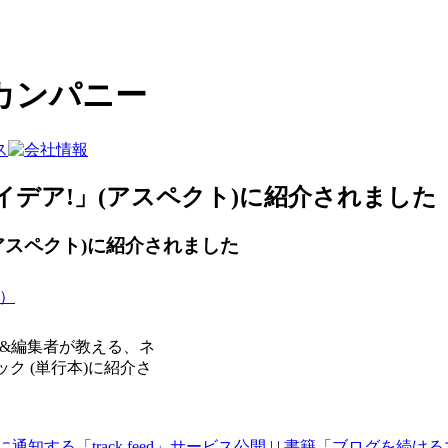
カンパニー
アイデア!」(アスペクト)に紹介されました
(アスペクト)に紹介されました
）
ー&編集者が教える、ネ
ク (単行本)に紹介さ
する「track feed」サービス公開
| |
書籍「ブログを続ける力」(