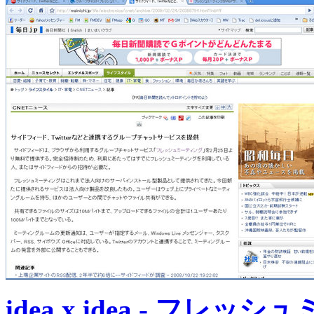
idea x idea - フ