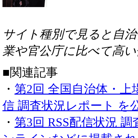
サイト種別で見ると自治体
業や官公庁に比べて高い
■関連記事
・
第2回 全国自治体・上
信 調査状況レポート を
・
第3回 RSS配信状況