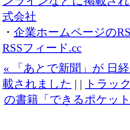
ンラインなどに掲載されま
式会社
・
企業ホームページのRS
RSSフィード.cc
« 「あとで新聞」が 日経IT-
載されました
| |
トラッ
の書籍「できるポケッ