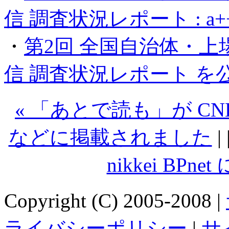
信 調査状況レポート : a+
・
第2回 全国自治体・上
信 調査状況レポート を
« 「あとで読も」が CNET Ja
などに掲載されました
| 
nikkei BP
Copyright (C) 2005-2008 |
ライバシーポリシー
|
サ