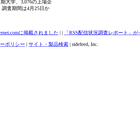
短期大学、3,076の上場企
。調査期間は4月25日か
ernet.comに掲載されました
| |
「RSS配信状況調査レポート」がインプ
ーポリシー
|
サイト・製品検索
| sidefeed, Inc.