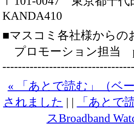
〒101-0047 東京都千
KANDA410
■マスコミ各社様からの
プロモーション担当 pr@si
---------------------------------
« 「あとで読む」（ベータ
されました
| |
「あとで
スBroadband 