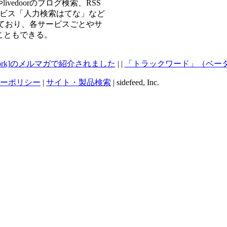
ivedoorのブログ検索、RSS
Aサービス「人力検索はてな」など
ており、各サービスごとやサ
こともできる。
ro-Network]のメルマガで紹介されました
| |
「トラックワード」（ベータ版
ーポリシー
|
サイト・製品検索
| sidefeed, Inc.